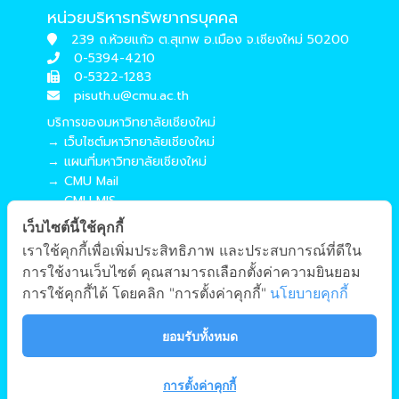
หน่วยบริหารทรัพยากรบุคคล
239 ถ.ห้วยแก้ว ต.สุเทพ อ.เมือง จ.เชียงใหม่ 50200
0-5394-4210
0-5322-1283
pisuth.u@cmu.ac.th
บริการของมหาวิทยาลัยเชียงใหม่
→ เว็บไซต์มหาวิทยาลัยเชียงใหม่
→ แผนที่มหาวิทยาลัยเชียงใหม่
→ CMU Mail
→ CMU MIS
→ CMU SIS
เว็บไซต์นี้ใช้คุกกี้
→ CMU WiFi
เราใช้คุกกี้เพื่อเพิ่มประสิทธิภาพ และประสบการณ์ที่ดีใน
บริการของคณะศึกษาศาสตร์
การใช้งานเว็บไซต์ คุณสามารถเลือกตั้งค่าความยินยอม
→ เว็บไซต์คณะศึกษาศาสตร์
การใช้คุกกี้ได้ โดยคลิก "การตั้งค่าคุกกี้"
นโยบายคุกกี้
→ ระบบจัดการเว็บไซต์
→ EDU MIS
ยอมรับทั้งหมด
→ EDU SIS
การตั้งค่าคุกกี้