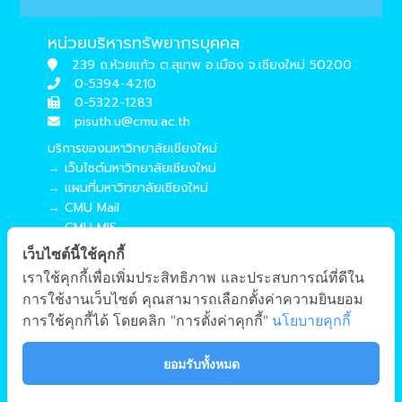
หน่วยบริหารทรัพยากรบุคคล
239 ถ.ห้วยแก้ว ต.สุเทพ อ.เมือง จ.เชียงใหม่ 50200
0-5394-4210
0-5322-1283
pisuth.u@cmu.ac.th
บริการของมหาวิทยาลัยเชียงใหม่
→ เว็บไซต์มหาวิทยาลัยเชียงใหม่
→ แผนที่มหาวิทยาลัยเชียงใหม่
→ CMU Mail
→ CMU MIS
→ CMU SIS
เว็บไซต์นี้ใช้คุกกี้
→ CMU WiFi
เราใช้คุกกี้เพื่อเพิ่มประสิทธิภาพ และประสบการณ์ที่ดีใน
บริการของคณะศึกษาศาสตร์
การใช้งานเว็บไซต์ คุณสามารถเลือกตั้งค่าความยินยอม
→ เว็บไซต์คณะศึกษาศาสตร์
การใช้คุกกี้ได้ โดยคลิก "การตั้งค่าคุกกี้"
นโยบายคุกกี้
→ ระบบจัดการเว็บไซต์
→ EDU MIS
ยอมรับทั้งหมด
→ EDU SIS