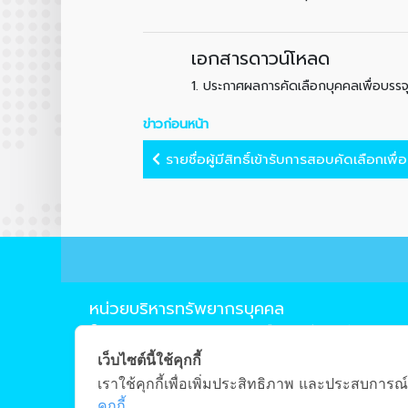
เอกสารดาวน์โหลด
1.
ประกาศผลการคัดเลือกบุคคลเพื่อบรรจ
ข่าวก่อนหน้า
รายชื่อผู้มีสิทธิ์เข้ารับการสอบคัดเลือกเพื่อบ
หน่วยบริหารทรัพยากรบุคคล
239 ถ.ห้วยแก้ว ต.สุเทพ อ.เมือง จ.เชียงใหม่ 50200
0-5394-4210
เว็บไซต์นี้ใช้คุกกี้
0-5322-1283
เราใช้คุกกี้เพื่อเพิ่มประสิทธิภาพ และประสบการณ์
pisuth.u@cmu.ac.th
คุกกี้