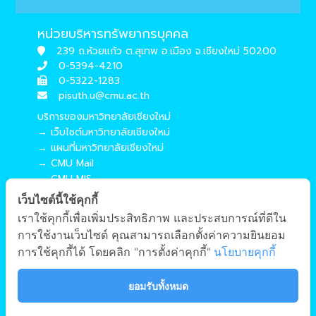
หน่วยบริหารทรัพยากรบุคคล
239 ถ.ห้วยแก้ว ต.สุเทพ อ.เมือง จ.เชียงใหม่ 50200
0-5394-4210
0-5322-1283
pisuth.u@cmu.ac.th
บริการของมหาวิทยาลัยเชียงใหม่
→ เว็บไซต์มหาวิทยาลัยเชียงใหม่
→ แผนที่มหาวิทยาลัยเชียงใหม่
→ CMU Mail
→ CMU MIS
→ CMU SIS
เว็บไซต์นี้ใช้คุกกี้
→ CMU WiFi
เราใช้คุกกี้เพื่อเพิ่มประสิทธิภาพ และประสบการณ์ที่ดีใน
บริการของคณะศึกษาศาสตร์
การใช้งานเว็บไซต์ คุณสามารถเลือกตั้งค่าความยินยอม
→ เว็บไซต์คณะศึกษาศาสตร์
การใช้คุกกี้ได้ โดยคลิก "การตั้งค่าคุกกี้"
นโยบายคุกกี้
→ ระบบจัดการเว็บไซต์
→ EDU MIS
ยอมรับทั้งหมด
→ EDU SIS