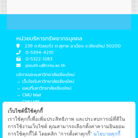
หน่วยบริหารทรัพยากรบุคคล
239 ถ.ห้วยแก้ว ต.สุเทพ อ.เมือง จ.เชียงใหม่ 50200
0-5394-4210
0-5322-1283
pisuth.u@cmu.ac.th
บริการของมหาวิทยาลัยเชียงใหม่
→ เว็บไซต์มหาวิทยาลัยเชียงใหม่
→ แผนที่มหาวิทยาลัยเชียงใหม่
→ CMU Mail
→ CMU MIS
→ CMU SIS
เว็บไซต์นี้ใช้คุกกี้
→ CMU WiFi
เราใช้คุกกี้เพื่อเพิ่มประสิทธิภาพ และประสบการณ์ที่ดีใน
บริการของคณะศึกษาศาสตร์
การใช้งานเว็บไซต์ คุณสามารถเลือกตั้งค่าความยินยอม
→ เว็บไซต์คณะศึกษาศาสตร์
การใช้คุกกี้ได้ โดยคลิก "การตั้งค่าคุกกี้"
นโยบายคุกกี้