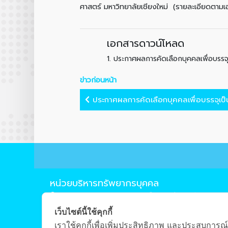
ศาสตร์ มหาวิทยาลัยเชียงใหม่ (รายละเอียดตาม
เอกสารดาวน์โหลด
1.
ประกาศผลการคัดเลือกบุคคลเพื่อบรรจ
ข่าวก่อนหน้า
ประกาศผลการคัดเลือกบุคคลเพื่อบรรจุเป็น
หน่วยบริหารทรัพยากรบุคคล
239 ถ.ห้วยแก้ว ต.สุเทพ อ.เมือง จ.เชียงใหม่ 50200
0-5394-4210
เว็บไซต์นี้ใช้คุกกี้
0-5322-1283
เราใช้คุกกี้เพื่อเพิ่มประสิทธิภาพ และประสบการณ์
pisuth.u@cmu.ac.th