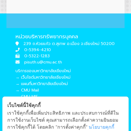
หน่วยบริหารทรัพยากรบุคคล
239 ถ.ห้วยแก้ว ต.สุเทพ อ.เมือง จ.เชียงใหม่ 50200
0-5394-4210
0-5322-1283
pisuth.u@cmu.ac.th
บริการของมหาวิทยาลัยเชียงใหม่
→ เว็บไซต์มหาวิทยาลัยเชียงใหม่
→ แผนที่มหาวิทยาลัยเชียงใหม่
→ CMU Mail
→ CMU MIS
→ CMU SIS
เว็บไซต์นี้ใช้คุกกี้
→ CMU WiFi
เราใช้คุกกี้เพื่อเพิ่มประสิทธิภาพ และประสบการณ์ที่ดีใน
บริการของคณะศึกษาศาสตร์
การใช้งานเว็บไซต์ คุณสามารถเลือกตั้งค่าความยินยอม
→ เว็บไซต์คณะศึกษาศาสตร์
การใช้คุกกี้ได้ โดยคลิก "การตั้งค่าคุกกี้"
นโยบายคุกกี้