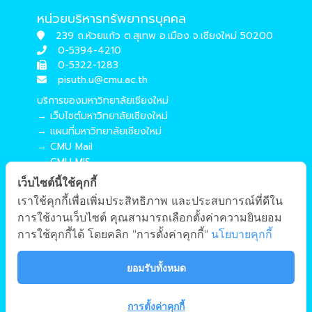
หน่วยบริหารทรัพยากรบุคคล
239 ถ.ห้วยแก้ว ต.สุเทพ อ.เมือง จ.เชียงใหม่ 50200
0-5394-4210
0-5322-1283
pisuth.u@cmu.ac.th
บริการของมหาวิทยาลัยเชียงใหม่
→ เว็บไซต์มหาวิทยาลัยเชียงใหม่
→ แผนที่มหาวิทยาลัยเชียงใหม่
→ CMU Mail
→ CMU MIS
→ CMU SIS
เว็บไซต์นี้ใช้คุกกี้
→ CMU WiFi
เราใช้คุกกี้เพื่อเพิ่มประสิทธิภาพ และประสบการณ์ที่ดีใน
บริการของคณะศึกษาศาสตร์
การใช้งานเว็บไซต์ คุณสามารถเลือกตั้งค่าความยินยอม
→ เว็บไซต์คณะศึกษาศาสตร์
การใช้คุกกี้ได้ โดยคลิก "การตั้งค่าคุกกี้"
นโยบายคุกกี้
→ ระบบจัดการเว็บไซต์
→ EDU MIS
ยอมรับทั้งหมด
→ EDU SIS
การตั้งค่าคุกกี้