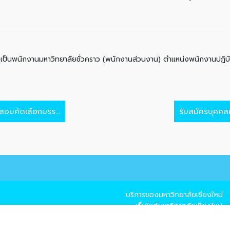
ุเป็นพนักงานมหาวิทยาลัยชั่วคราว (พนักงานส่วนงาน) ตำแหน่งพนักงานปฏิ
สอบคัดเลือกบรร...
รับสมัครบุคคลเ
บริการของมหาวิทยาลัยเชียงใหม่
→ เว็บไซต์มหาวิทยาลัยเชียงใหม่
→ แผนที่มหาวิทยาลัยเชียงใหม่
→ CMU Mail