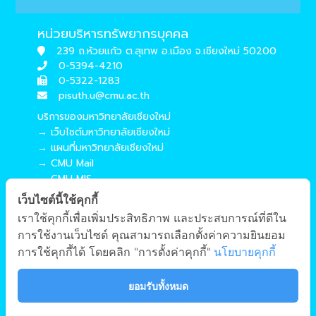
หน่วยบริหารทรัพยากรบุคคล
239 ถ.ห้วยแก้ว ต.สุเทพ อ.เมือง จ.เชียงใหม่ 50200
0-5394-4210
0-5322-1283
pisuth.u@cmu.ac.th
บริการของมหาวิทยาลัยเชียงใหม่
→ เว็บไซต์มหาวิทยาลัยเชียงใหม่
→ แผนที่มหาวิทยาลัยเชียงใหม่
→ CMU Mail
→ CMU MIS
→ CMU SIS
เว็บไซต์นี้ใช้คุกกี้
→ CMU WiFi
เราใช้คุกกี้เพื่อเพิ่มประสิทธิภาพ และประสบการณ์ที่ดีใน
บริการของคณะศึกษาศาสตร์
การใช้งานเว็บไซต์ คุณสามารถเลือกตั้งค่าความยินยอม
→ เว็บไซต์คณะศึกษาศาสตร์
การใช้คุกกี้ได้ โดยคลิก "การตั้งค่าคุกกี้"
นโยบายคุกกี้
→ ระบบจัดการเว็บไซต์
→ EDU MIS
ยอมรับทั้งหมด
→ EDU SIS