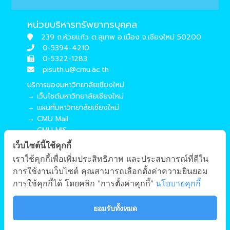
หน่วยบริหารทรัพยากรบุคคล
239 ถ.ห้วยแก้ว ต.สุเทพ อ.เมือง จ.เชียงใหม่ 50200
0-5394-4210
0-5322-1283
pisuth.u@cmu.ac.th
บริการของมหาวิทยาลัยเชียงใหม่
→ เว็บไซต์มหาวิทยาลัยเชียงใหม่
→ แผนที่มหาวิทยาลัยเชียงใหม่
→ CMU Mail
→ CMU MIS
→ CMU SIS
เว็บไซต์นี้ใช้คุกกี้
→ CMU WiFi
เราใช้คุกกี้เพื่อเพิ่มประสิทธิภาพ และประสบการณ์ที่ดีใน
บริการของคณะศึกษาศาสตร์
การใช้งานเว็บไซต์ คุณสามารถเลือกตั้งค่าความยินยอม
→ เว็บไซต์คณะศึกษาศาสตร์
การใช้คุกกี้ได้ โดยคลิก "การตั้งค่าคุกกี้"
นโยบายคุกกี้
→ ระบบจัดการเว็บไซต์
→ EDU MIS
ยอมรับทั้งหมด
→ EDU SIS