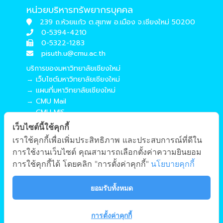
หน่วยบริหารทรัพยากรบุคคล
239 ถ.ห้วยแก้ว ต.สุเทพ อ.เมือง จ.เชียงใหม่ 50200
0-5394-4210
0-5322-1283
pisuth.u@cmu.ac.th
บริการของมหาวิทยาลัยเชียงใหม่
→ เว็บไซต์มหาวิทยาลัยเชียงใหม่
→ แผนที่มหาวิทยาลัยเชียงใหม่
→ CMU Mail
→ CMU MIS
→ CMU SIS
เว็บไซต์นี้ใช้คุกกี้
→ CMU WiFi
เราใช้คุกกี้เพื่อเพิ่มประสิทธิภาพ และประสบการณ์ที่ดีใน
บริการของคณะศึกษาศาสตร์
การใช้งานเว็บไซต์ คุณสามารถเลือกตั้งค่าความยินยอม
→ เว็บไซต์คณะศึกษาศาสตร์
การใช้คุกกี้ได้ โดยคลิก "การตั้งค่าคุกกี้"
นโยบายคุกกี้
→ ระบบจัดการเว็บไซต์
→ EDU MIS
ยอมรับทั้งหมด
→ EDU SIS
การตั้งค่าคุกกี้